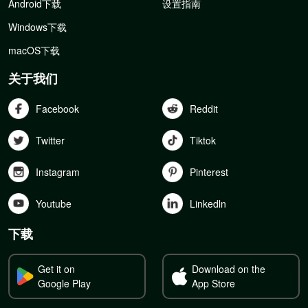
Android下载
设置指南
Windows下载
macOS下载
关于我们
Facebook
Reddit
Twitter
Tiktok
Instagram
Pinterest
Youtube
Linkedln
下载
Get it on
Download on the
Google Play
App Store